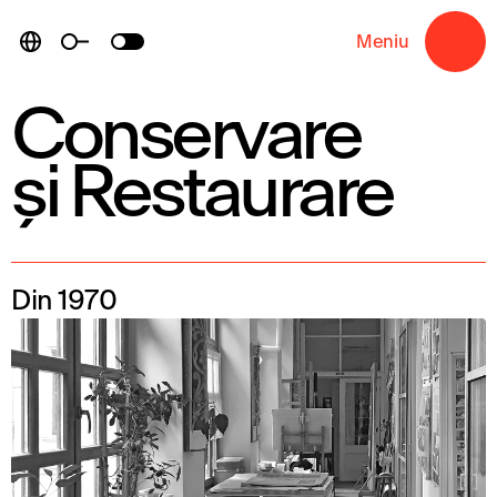
Skip
to
Meniu
→
content
Conservare
și Restaurare
Din 1970