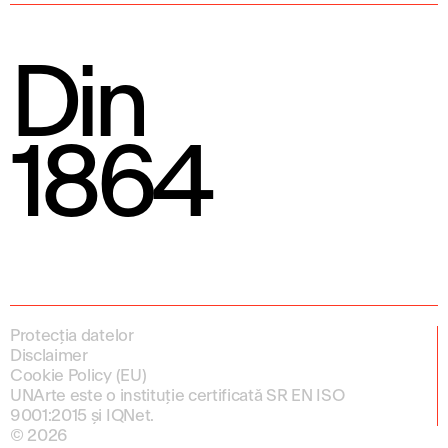
Din
1864
Protecția datelor
Disclaimer
Cookie Policy (EU)
UNArte este o instituție certificată SR EN ISO
9001:2015 și IQNet.
© 2026