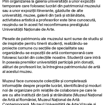
Prin organizarea la galeria universității a unor expoziții
temporare care folosesc lucrări din patrimoniul muzeului
sau a unor expoziții itinerante, găzduite de alte
universități, muzee, galerii din țară și străinătate,
activitatea artistică a profesorilor este bine cunoscută,
reușindu-se în acest fel reconfirmarea prestigiului
Universității Naționale de Arte.
Piesele de patrimoniu ale muzeului sunt surse de studiu și
de inspirație pentru tinerii studenți, realizându-se
proiecte comune cu secțiile de specialitate sau
organizându-se expoziții de artă contemporană care
folosesc lucrări din colecțiile noastre. Studenții care intră
în posesia premiilor universității participă prin donații,
alături de profesorii lor, la întregirea patrimoniului de artă
al acestui muzeu.
Muzeul face cunoscute colecțiile și completează
informațiile despre propriile lucrări, identificând și moduri
noi de organizare prin relațiile de colaborare pe care le
are cu alte instituții din țară și străinătate (Muzeul Național
de Artă al României, Muzeul Național de Artă
Contemporană, Muzeul Universității de Arte Vizuale și