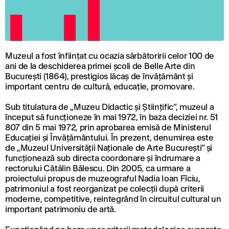
Muzeul a fost înființat cu ocazia sărbătoririi celor 100 de
ani de la deschiderea primei școli de Belle Arte din
București (1864), prestigios lăcaș de învățământ și
important centru de cultură, educație, promovare.
Sub titulatura de „Muzeu Didactic și Științific”, muzeul a
început să funcționeze în mai 1972, în baza deciziei nr. 51
807 din 5 mai 1972, prin aprobarea emisă de Ministerul
Educației și Învățământului. În prezent, denumirea este
de „Muzeul Universității Naționale de Arte București” și
funcționează sub directa coordonare și îndrumare a
rectorului Cătălin Bălescu. Din 2005, ca urmare a
proiectului propus de muzeograful Nadia Ioan Fîciu,
patrimoniul a fost reorganizat pe colecții după criterii
moderne, competitive, reintegrând în circuitul cultural un
important patrimoniu de artă.