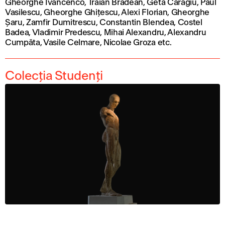
Gheorghe Ivancenco, Traian Brădean, Geta Caragiu, Paul
Vasilescu, Gheorghe Ghițescu, Alexi Florian, Gheorghe
Șaru, Zamfir Dumitrescu, Constantin Blendea, Costel
Badea, Vladimir Predescu, Mihai Alexandru, Alexandru
Cumpăta, Vasile Celmare, Nicolae Groza etc.
Colecția Studenți