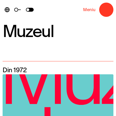
Skip
to
Meniu
→
content
Muzeul
Din 1972