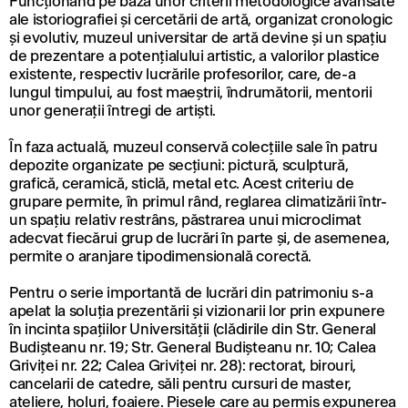
Funcționând pe baza unor criterii metodologice avansate
ale istoriografiei și cercetării de artă, organizat cronologic
și evolutiv, muzeul universitar de artă devine și un spațiu
de prezentare a potențialului artistic, a valorilor plastice
existente, respectiv lucrările profesorilor, care, de-a
lungul timpului, au fost maeștrii, îndrumătorii, mentorii
unor generații întregi de artiști.
În faza actuală, muzeul conservă colecțiile sale în patru
depozite organizate pe secțiuni: pictură, sculptură,
grafică, ceramică, sticlă, metal etc. Acest criteriu de
grupare permite, în primul rând, reglarea climatizării într-
un spațiu relativ restrâns, păstrarea unui microclimat
adecvat fiecărui grup de lucrări în parte și, de asemenea,
permite o aranjare tipodimensională corectă.
Pentru o serie importantă de lucrări din patrimoniu s-a
apelat la soluția prezentării și vizionarii lor prin expunere
în incinta spațiilor Universității (clădirile din Str. General
Budișteanu nr. 19; Str. General Budișteanu nr. 10; Calea
Griviței nr. 22; Calea Griviței nr. 28): rectorat, birouri,
cancelarii de catedre, săli pentru cursuri de master,
ateliere, holuri, foaiere. Piesele care au permis expunerea