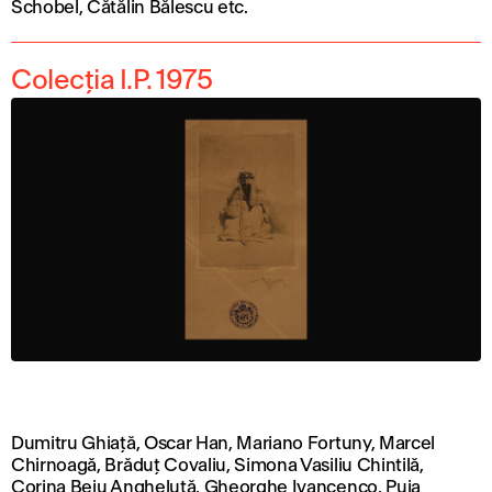
Schobel, Cătălin Bălescu etc.
Colecția I.P. 1975
Dumitru Ghiață, Oscar Han, Mariano Fortuny, Marcel
Chirnoagă, Brăduț Covaliu, Simona Vasiliu Chintilă,
Corina Beiu Angheluță, Gheorghe Ivancenco, Puia