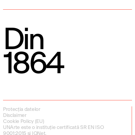
Din
1864
Protecția datelor
Disclaimer
Cookie Policy (EU)
UNArte este o instituție certificată SR EN ISO
9001:2015 și IQNet.