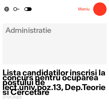
Skip
to
Meniu
→
content
Administratie
Lista candidatilor inscrisi la
concurs pentru ocuparea
postului de
lect.univ.poz.13, Dep.Teorie
si Cercetare
27.01.2022