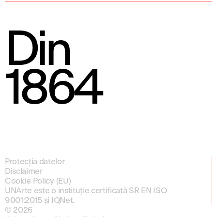
Din
1864
Protecția datelor
Disclaimer
Cookie Policy (EU)
UNArte este o instituție certificată SR EN ISO
9001:2015 și IQNet.
© 2026