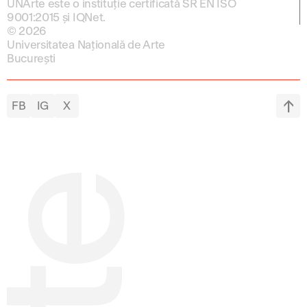
UNArte este o instituție certificată SR EN ISO
9001:2015 și IQNet.
© 2026
Universitatea Națională de Arte
București
FB
IG
X