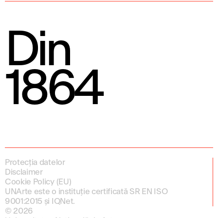
Din
1864
Protecția datelor
Disclaimer
Cookie Policy (EU)
UNArte este o instituție certificată SR EN ISO
9001:2015 și IQNet.
© 2026