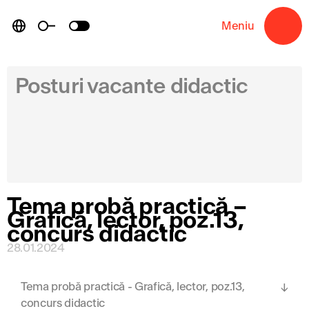
Skip
to
Meniu
→
content
Posturi vacante didactic
Tema probă practică –
Grafică, lector, poz.13,
concurs didactic
28.01.2024
Tema probă practică - Grafică, lector, poz.13,
concurs didactic