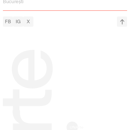
București
FB
IG
X