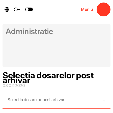
Skip
to
Meniu
→
content
Administratie
Selectia dosarelor post
arhivar
03.02.2020
Selectia dosarelor post arhivar