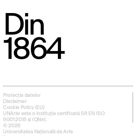
Din
1864
Protecția datelor
Disclaimer
Cookie Policy (EU)
UNArte este o instituție certificată SR EN ISO
9001:2015 și IQNet.
© 2026
Universitatea Națională de Arte