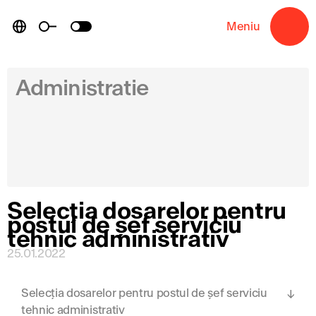
Skip
to
Meniu
→
content
Administratie
Selecția dosarelor pentru
postul de șef serviciu
tehnic administrativ
25.01.2022
Selecția dosarelor pentru postul de șef serviciu
tehnic administrativ