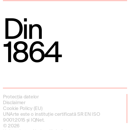
Din
1864
Protecția datelor
Disclaimer
Cookie Policy (EU)
UNArte este o instituție certificată SR EN ISO
9001:2015 și IQNet.
© 2026