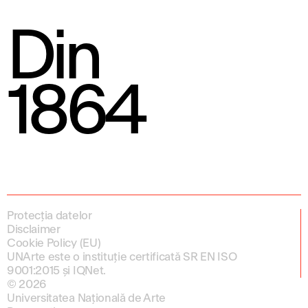
Din
1864
Protecția datelor
Disclaimer
Cookie Policy (EU)
UNArte este o instituție certificată SR EN ISO
9001:2015 și IQNet.
© 2026
Universitatea Națională de Arte