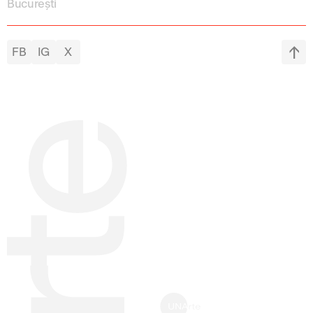
București
FB
IG
X