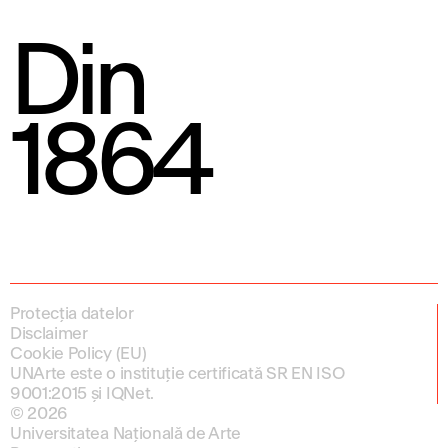
Din
1864
Protecția datelor
Disclaimer
Cookie Policy (EU)
UNArte este o instituție certificată SR EN ISO
9001:2015 și IQNet.
© 2026
Universitatea Națională de Arte