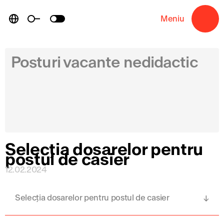
Skip
to
Meniu
→
content
Posturi vacante nedidactic
Selecția dosarelor pentru
postul de casier
12.02.2024
Selecția dosarelor pentru postul de casier