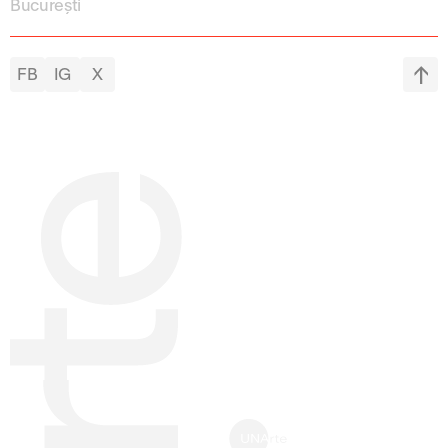
București
FB
IG
X