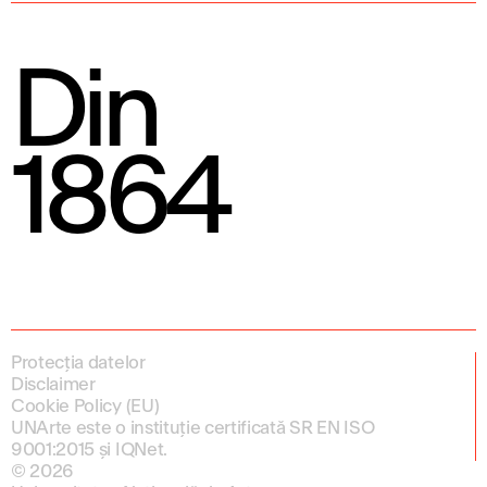
Din
1864
Protecția datelor
Disclaimer
Cookie Policy (EU)
UNArte este o instituție certificată SR EN ISO
9001:2015 și IQNet.
© 2026