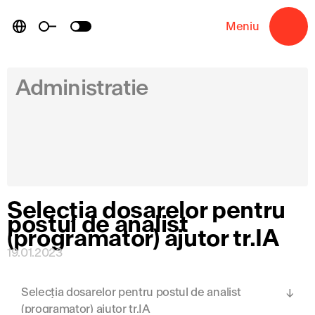
Skip
to
Meniu
→
content
Administratie
Selecția dosarelor pentru
postul de analist
(programator) ajutor tr.IA
19.01.2023
Selecția dosarelor pentru postul de analist
(programator) ajutor tr.IA