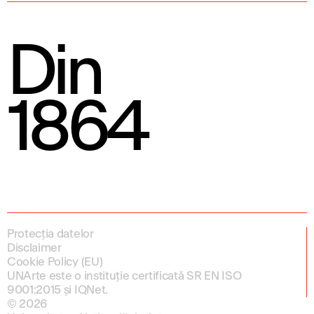
Din
1864
Protecția datelor
Disclaimer
Cookie Policy (EU)
UNArte este o instituție certificată SR EN ISO
9001:2015 și IQNet.
© 2026