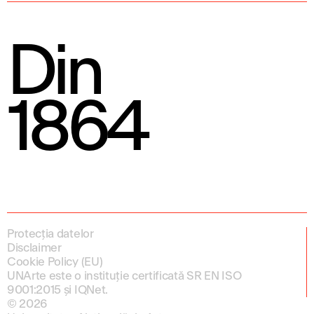
Din
1864
Protecția datelor
Disclaimer
Cookie Policy (EU)
UNArte este o instituție certificată SR EN ISO
9001:2015 și IQNet.
© 2026