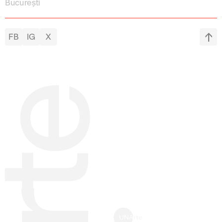
București
FB
IG
X