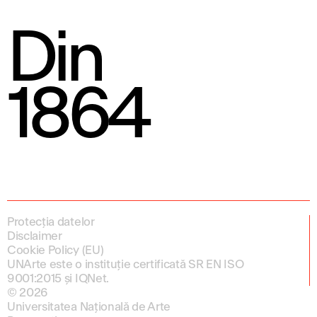
Din
1864
Protecția datelor
Disclaimer
Cookie Policy (EU)
UNArte este o instituție certificată SR EN ISO
9001:2015 și IQNet.
© 2026
Universitatea Națională de Arte