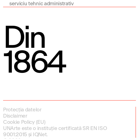
serviciu tehnic administrativ
Din
1864
Protecția datelor
Disclaimer
Cookie Policy (EU)
UNArte este o instituție certificată SR EN ISO
9001:2015 și IQNet.