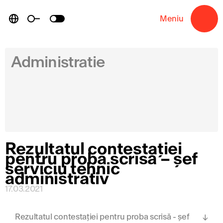
Skip
to
Meniu
→
content
Administratie
Rezultatul contestației
pentru proba scrisă – șef
serviciu tehnic
administrativ
17.03.2021
Rezultatul contestației pentru proba scrisă - șef