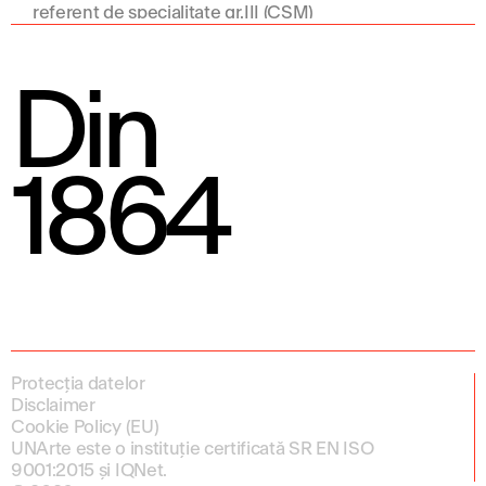
referent de specialitate gr.III (CSM)
Din
1864
Protecția datelor
Disclaimer
Cookie Policy (EU)
UNArte este o instituție certificată SR EN ISO
9001:2015 și IQNet.