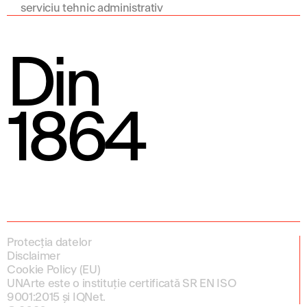
serviciu tehnic administrativ
Din
1864
Protecția datelor
Disclaimer
Cookie Policy (EU)
UNArte este o instituție certificată SR EN ISO
9001:2015 și IQNet.