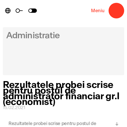
Skip
to
Meniu
→
content
Administratie
Rezultatele probei scrise
pentru postul de
administrator financiar gr.I
(economist)
15.02.2021
Rezultatele probei scrise pentru postul de