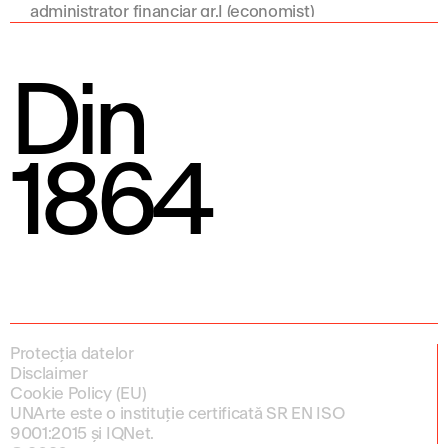
administrator financiar gr.I (economist)
Din
1864
Protecția datelor
Disclaimer
Cookie Policy (EU)
UNArte este o instituție certificată SR EN ISO
9001:2015 și IQNet.