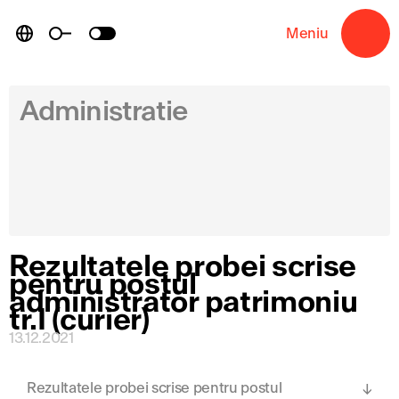
Skip
to
Meniu
→
content
Administratie
Rezultatele probei scrise
pentru postul
administrator patrimoniu
tr.I (curier)
13.12.2021
Rezultatele probei scrise pentru postul