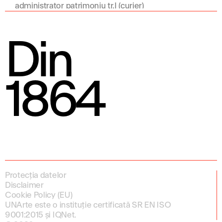
administrator patrimoniu tr.I (curier)
Din
1864
Protecția datelor
Disclaimer
Cookie Policy (EU)
UNArte este o instituție certificată SR EN ISO
9001:2015 și IQNet.