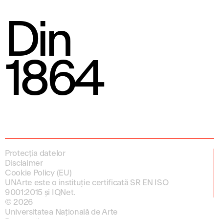
Din
1864
Protecția datelor
Disclaimer
Cookie Policy (EU)
UNArte este o instituție certificată SR EN ISO
9001:2015 și IQNet.
© 2026
Universitatea Națională de Arte