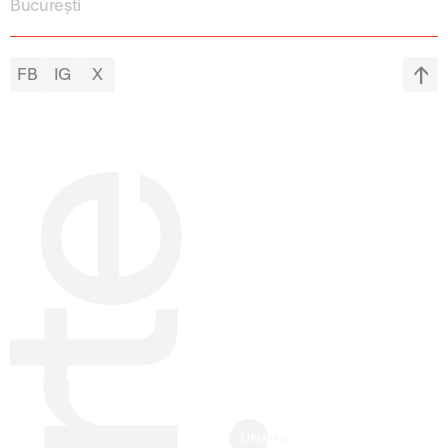
București
FB
IG
X