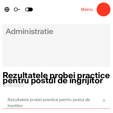
Skip
to
Meniu
→
content
Administratie
Rezultatele probei practice
pentru postul de îngrijitor
12.06.2023
Rezultatele probei practice pentru postul de
îngrijitor