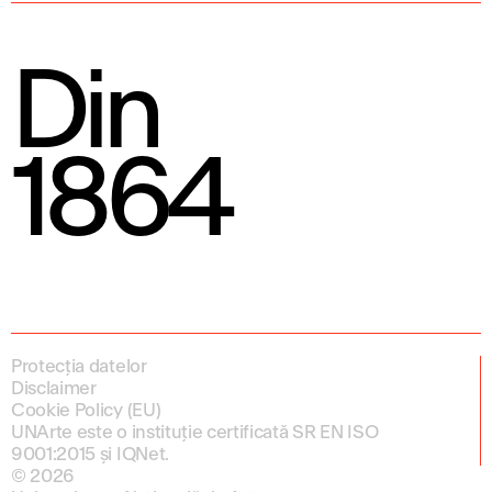
Din
1864
Protecția datelor
Disclaimer
Cookie Policy (EU)
UNArte este o instituție certificată SR EN ISO
9001:2015 și IQNet.
© 2026