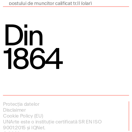
postului de muncitor calificat tr.II (olar)
Din
1864
Protecția datelor
Disclaimer
Cookie Policy (EU)
UNArte este o instituție certificată SR EN ISO
9001:2015 și IQNet.