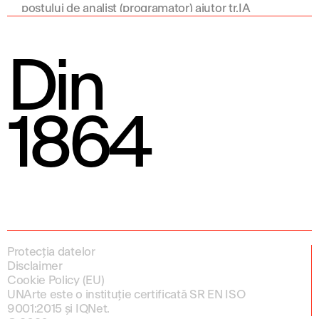
postului de analist (programator) ajutor tr.IA
Din
1864
Protecția datelor
Disclaimer
Cookie Policy (EU)
UNArte este o instituție certificată SR EN ISO
9001:2015 și IQNet.