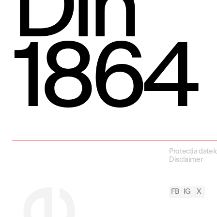
Din
1864
Protecția datel
Disclaimer
FB
IG
X