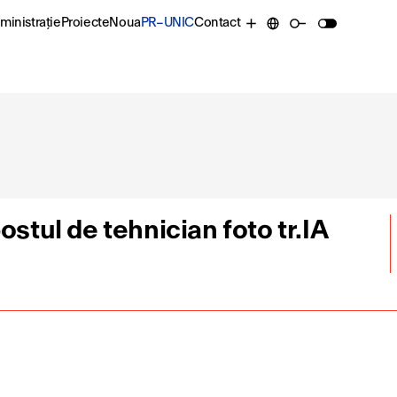
ministrație
Proiecte
Noua
PR–UNIC
Contact
ostul de tehnician foto tr.IA