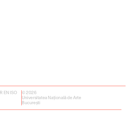
 SR EN ISO
© 2026
Universitatea Națională de Arte
București