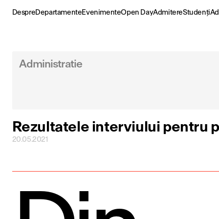
Skip
to
Despre
Departamente
Evenimente
Open Day
Admitere
Studenți
Ad
content
Administratie
Rezultatele interviului pentru p
20.05.2021