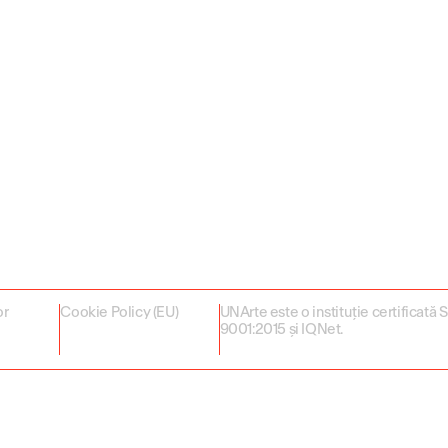
or
Cookie Policy (EU)
UNArte este o instituție certificată
9001:2015 și IQNet.