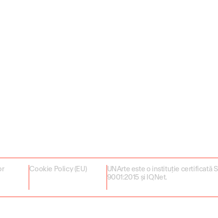
or
Cookie Policy (EU)
UNArte este o instituție certificată
9001:2015 și IQNet.