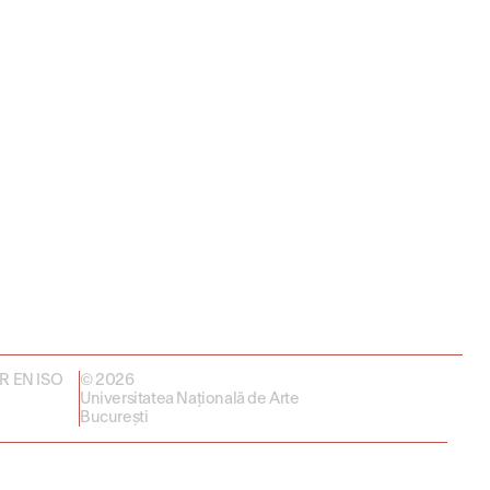
 SR EN ISO
© 2026
Universitatea Națională de Arte
București