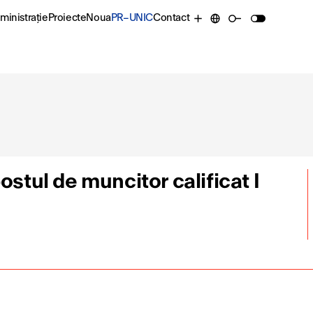
ministrație
Proiecte
Noua
PR–UNIC
Contact
ostul de muncitor calificat I