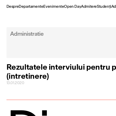
Skip
to
Despre
Departamente
Evenimente
Open Day
Admitere
Studenți
Ad
content
Administratie
Rezultatele interviului pentru p
(intretinere)
13.01.2020