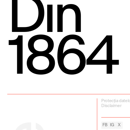
Din
1864
Protecția datel
Disclaimer
FB
IG
X