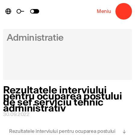
Skip
to
Meniu
→
content
Administratie
Rezultatele interviului
pentru ocuparea postului
de șef serviciu tehnic
administrativ
30.09.2022
Rezultatele interviului pentru ocuparea postului