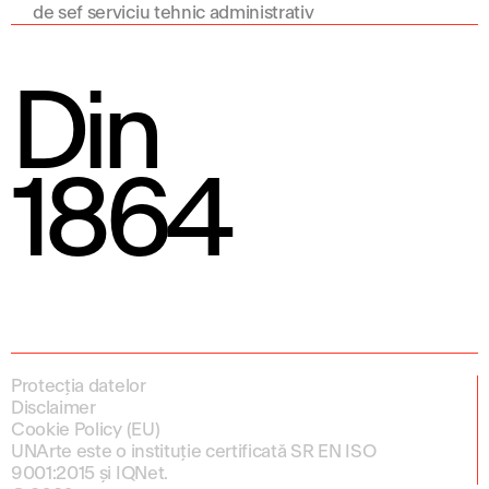
de șef serviciu tehnic administrativ
Din
1864
Protecția datelor
Disclaimer
Cookie Policy (EU)
UNArte este o instituție certificată SR EN ISO
9001:2015 și IQNet.