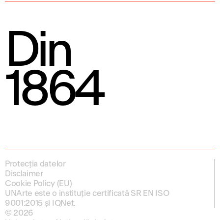
Din
1864
Protecția datelor
Disclaimer
Cookie Policy (EU)
UNArte este o instituție certificată SR EN ISO
9001:2015 și IQNet.
© 2026