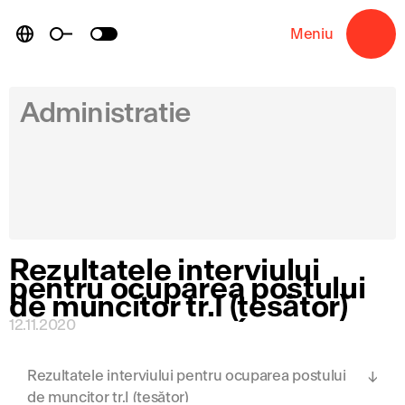
Skip
to
Meniu
→
content
Administratie
Rezultatele interviului
pentru ocuparea postului
de muncitor tr.I (țesător)
12.11.2020
Rezultatele interviului pentru ocuparea postului
de muncitor tr.I (țesător)