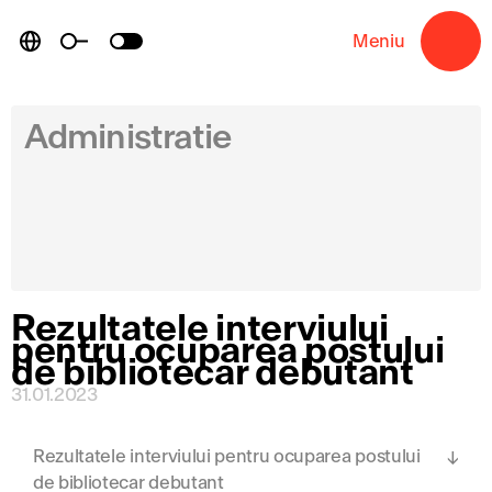
Skip
to
Meniu
→
content
Administratie
Rezultatele interviului
pentru ocuparea postului
de bibliotecar debutant
31.01.2023
Rezultatele interviului pentru ocuparea postului
de bibliotecar debutant