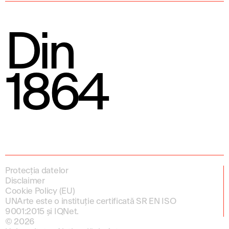
Din
1864
Protecția datelor
Disclaimer
Cookie Policy (EU)
UNArte este o instituție certificată SR EN ISO
9001:2015 și IQNet.
© 2026