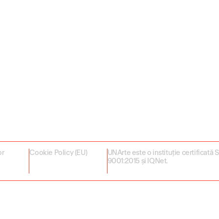
or
Cookie Policy (EU)
UNArte este o instituție certificată
9001:2015 și IQNet.