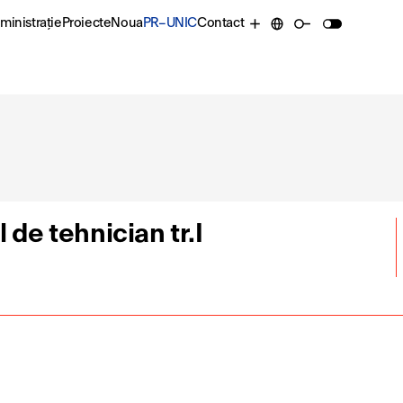
ministrație
Proiecte
Noua
PR–UNIC
Contact
 de tehnician tr.I