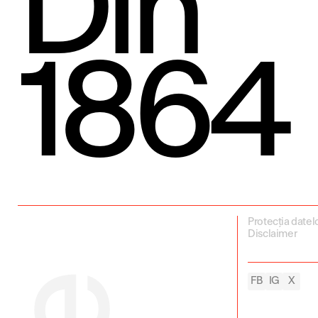
Din
1864
Protecția datel
Disclaimer
FB
IG
X