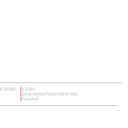
 SR EN ISO
© 2026
Universitatea Națională de Arte
București