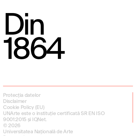
Din
1864
Protecția datelor
Disclaimer
Cookie Policy (EU)
UNArte este o instituție certificată SR EN ISO
9001:2015 și IQNet.
© 2026
Universitatea Națională de Arte