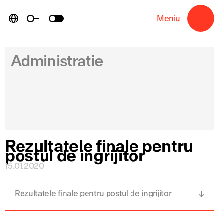
Skip
to
Meniu
→
content
Administratie
Rezultatele finale pentru
postul de ingrijitor
15.01.2020
Rezultatele finale pentru postul de ingrijitor