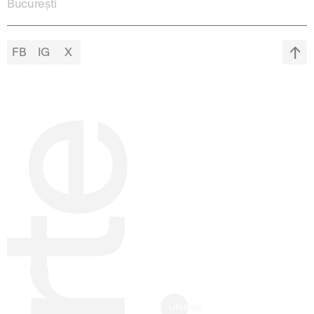
București
FB
IG
X