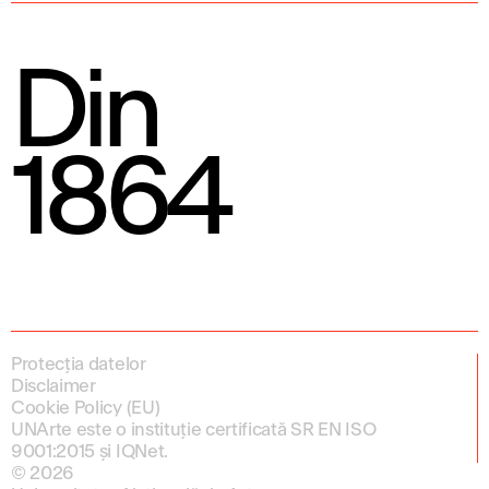
Din
1864
Protecția datelor
Disclaimer
Cookie Policy (EU)
UNArte este o instituție certificată SR EN ISO
9001:2015 și IQNet.
© 2026