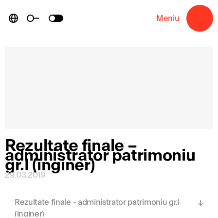
Skip
to
Meniu
→
content
Rezultate finale –
administrator patrimoniu
gr.I (inginer)
29.03.2019
Rezultate finale - administrator patrimoniu gr.I
(inginer)