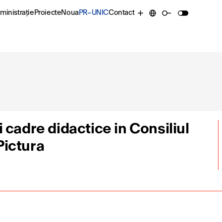
ministrație
Proiecte
Noua
PR–UNIC
Contact
 cadre didactice in Consiliul
Pictura