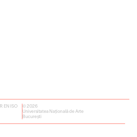
 SR EN ISO
© 2026
Universitatea Națională de Arte
București