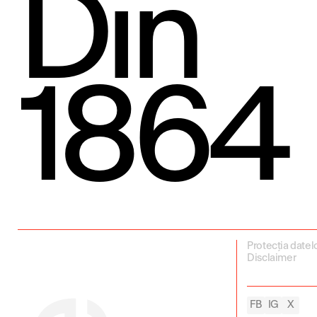
Din
1864
Protecția datel
Disclaimer
FB
IG
X