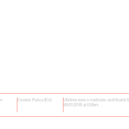
or
Cookie Policy (EU)
UNArte este o instituție certificată
9001:2015 și IQNet.