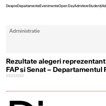
Skip
to
Despre
Departamente
Evenimente
Open Day
Admitere
Studenți
Ad
content
Administratie
Rezultate alegeri reprezentanti
FAP si Senat – Departamentul 
23.03.2022