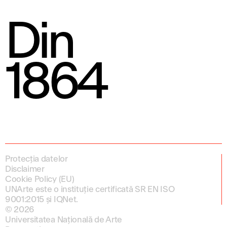
Din
1864
Protecția datelor
Disclaimer
Cookie Policy (EU)
UNArte este o instituție certificată SR EN ISO
9001:2015 și IQNet.
© 2026
Universitatea Națională de Arte