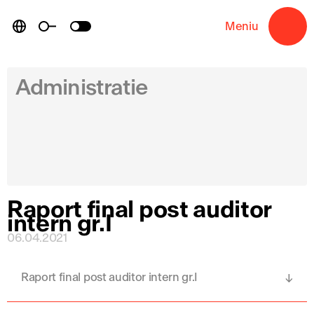
Skip
to
Meniu
→
content
Administratie
Raport final post auditor
intern gr.I
06.04.2021
Raport final post auditor intern gr.I