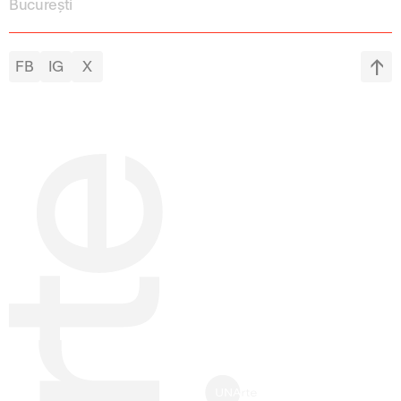
București
FB
IG
X