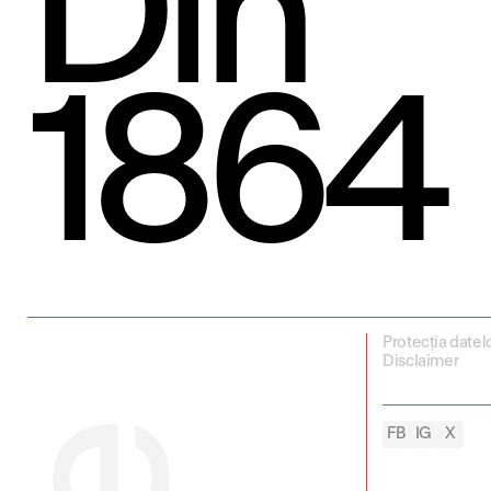
Din
1864
Protecția datel
Disclaimer
FB
IG
X