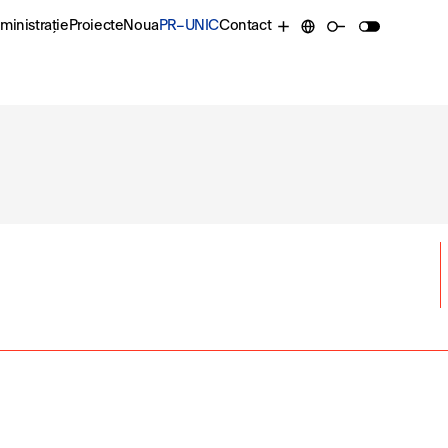
ministrație
Proiecte
Noua
PR–UNIC
Contact