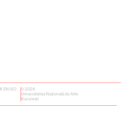
 SR EN ISO
© 2026
Universitatea Națională de Arte
București