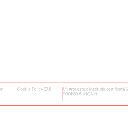
or
Cookie Policy (EU)
UNArte este o instituție certificată
9001:2015 și IQNet.