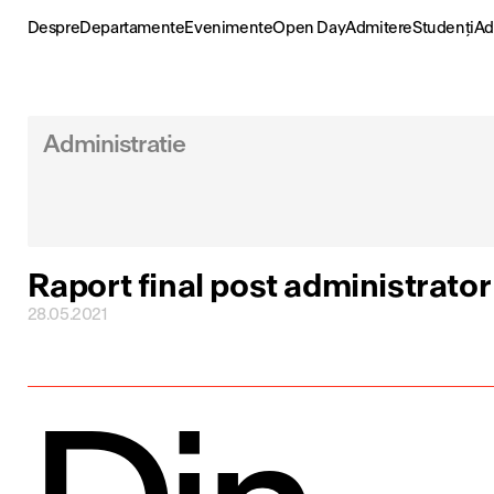
Skip
to
Despre
Departamente
Evenimente
Open Day
Admitere
Studenți
Ad
content
Administratie
Raport final post administrator 
28.05.2021