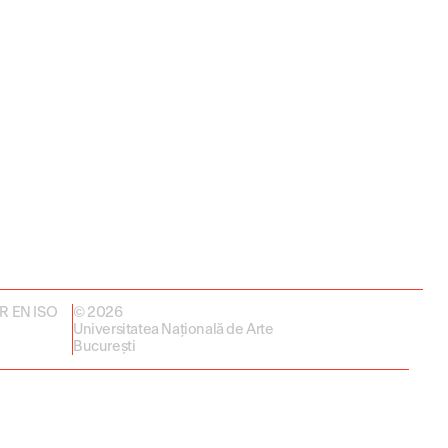
 SR EN ISO
© 2026
Universitatea Națională de Arte
București