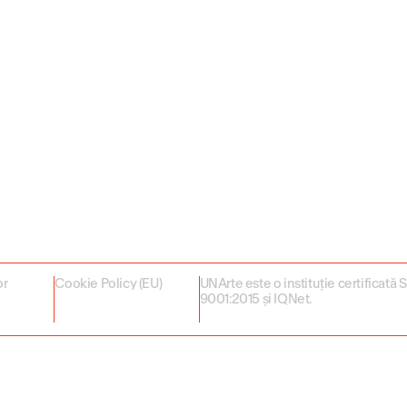
or
Cookie Policy (EU)
UNArte este o instituție certificată
9001:2015 și IQNet.