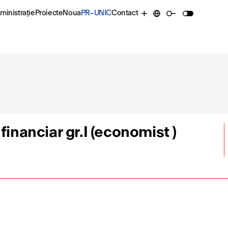
ministrație
Proiecte
Noua
PR–UNIC
Contact
financiar gr.I (economist )