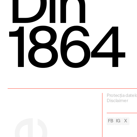
Din
1864
Protecția datel
Disclaimer
FB
IG
X