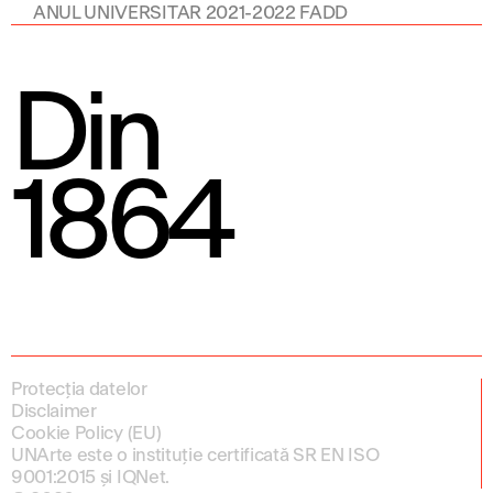
ANUL UNIVERSITAR 2021-2022 FADD
Din
1864
Protecția datelor
Disclaimer
Cookie Policy (EU)
UNArte este o instituție certificată SR EN ISO
9001:2015 și IQNet.