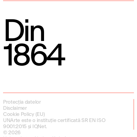
Din
1864
Protecția datelor
Disclaimer
Cookie Policy (EU)
UNArte este o instituție certificată SR EN ISO
9001:2015 și IQNet.
© 2026