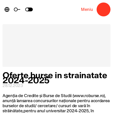
Skip
to
Meniu
→
content
Oferte burse in strainatate
2024-2025
28.12.2023
Agenția de Credite și Burse de Studii (www.roburse.ro),
anunță lansarea concursurilor naționale pentru acordarea
burselor de studii/ cercetare/ cursuri de vară în
străinătate,pentru anul universitar 2024-2025, în