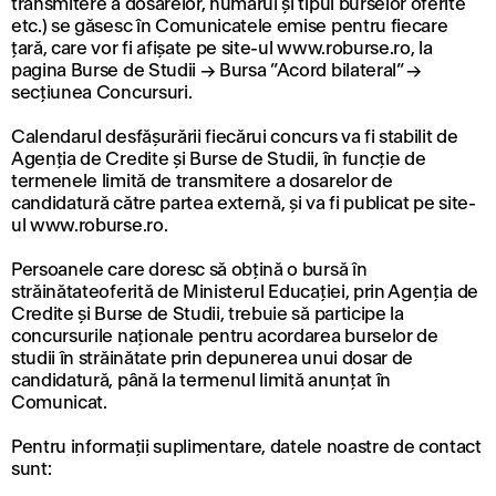
transmitere a dosarelor, numărul și tipul burselor oferite
etc.) se găsesc în Comunicatele emise pentru fiecare
țară, care vor fi afișate pe site-ul www.roburse.ro, la
pagina Burse de Studii → Bursa ”Acord bilateral” →
secțiunea Concursuri.
Calendarul desfășurării fiecărui concurs va fi stabilit de
Agenția de Credite și Burse de Studii, în funcție de
termenele limită de transmitere a dosarelor de
candidatură către partea externă, și va fi publicat pe site-
ul www.roburse.ro.
Persoanele care doresc să obțină o bursă în
străinătateoferită de Ministerul Educației, prin Agenția de
Credite și Burse de Studii, trebuie să participe la
concursurile naționale pentru acordarea burselor de
studii în străinătate prin depunerea unui dosar de
candidatură, până la termenul limită anunțat în
Comunicat.
Pentru informații suplimentare, datele noastre de contact
sunt: