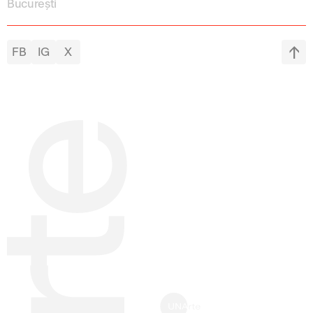
București
FB
IG
X