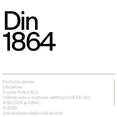
Din
1864
Protecția datelor
Disclaimer
Cookie Policy (EU)
UNArte este o instituție certificată SR EN ISO
9001:2015 și IQNet.
© 2026
Universitatea Națională de Arte