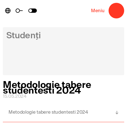
Skip
to
Meniu
→
content
Studenți
Metodologie tabere
studentesti 2024
15.05.2024
Metodologie tabere studentesti 2024