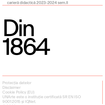
carieră didactică 2023-2024 sem.II
Din
1864
Protecția datelor
Disclaimer
Cookie Policy (EU)
UNArte este o instituție certificată SR EN ISO
9001:2015 și IQNet.