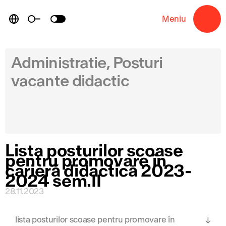
Skip
to
Meniu
→
content
Administratie, Posturi
vacante didactic
Lista posturilor scoase
pentru promovare în
carieră didactică 2023-
2024 sem.II
28.11.2023
lista posturilor scoase pentru promovare în