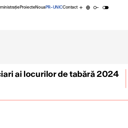
ministrație
Proiecte
Noua
PR–UNIC
Contact
ciari ai locurilor de tabără 2024