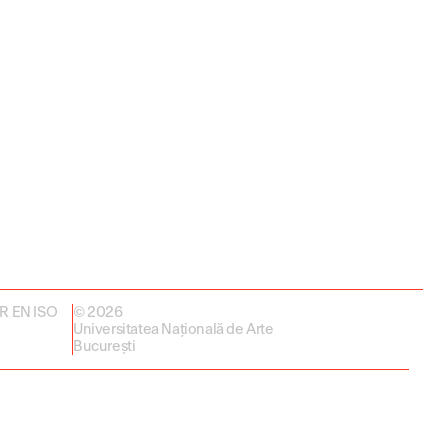
 SR EN ISO
© 2026
Universitatea Națională de Arte
București