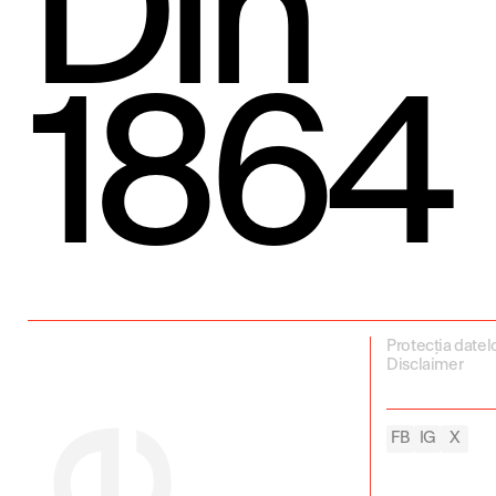
Din
1864
Protecția datel
Disclaimer
FB
IG
X