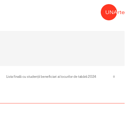
→
Lista finală cu studenții beneficiari ai locurilor de tabără 2024