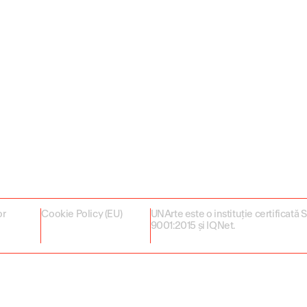
or
Cookie Policy (EU)
UNArte este o instituție certificată
9001:2015 și IQNet.