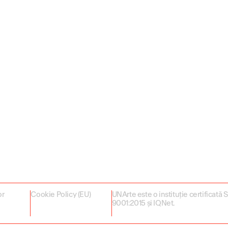
or
Cookie Policy (EU)
UNArte este o instituție certificată
9001:2015 și IQNet.