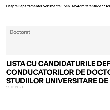
Skip
to
Despre
Departamente
Evenimente
Open Day
Admitere
Studenți
Ad
content
Doctorat
LISTA CU CANDIDATURILE DE
CONDUCATORILOR DE DOCTOR
STUDIILOR UNIVERSITARE D
25.01.2021