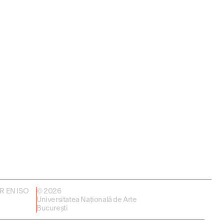
 SR EN ISO
© 2026
Universitatea Națională de Arte
București