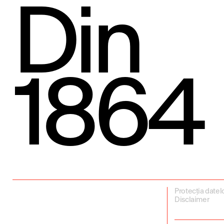
Din
1864
Protecția datel
Disclaimer