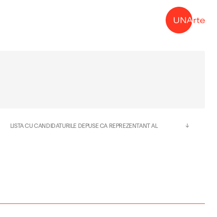
→
LISTA CU CANDIDATURILE DEPUSE CA REPREZENTANT AL
CONDUCATORILOR DE DOCTORAT IN CADRUL CONSILIULUI
STUDIILOR UNIVERSITARE DE DOCTORAT