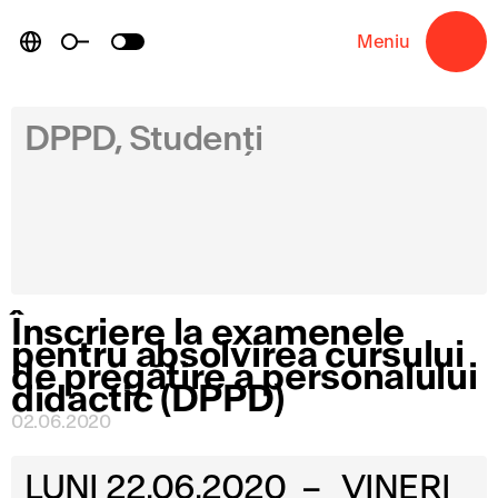
Skip
to
Meniu
→
content
DPPD, Studenți
Înscriere la examenele
pentru absolvirea cursului
de pregătire a personalului
didactic (DPPD)
02.06.2020
LUNI 22.06.2020 – VINERI