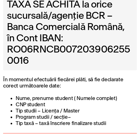
TAXA SE ACHITĂ la orice
sucursală/agenţie BCR –
Banca Comercială Română,
în Cont IBAN:
RO06RNCB007203906255
0016
În momentul efectuării fiecărei plăti, să fie declarate
corect următoarele date:
Nume, prenume student ( Numele complet)
CNP student
Tip studii – Licenţa / Master
Program studii / secţie
–
Tip taxă – taxă înscriere finalizare studii