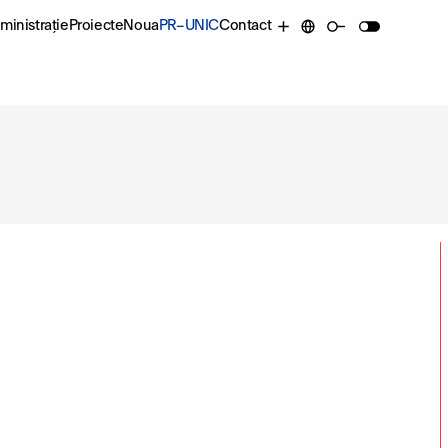
ministrație
Proiecte
Noua
PR–UNIC
Contact