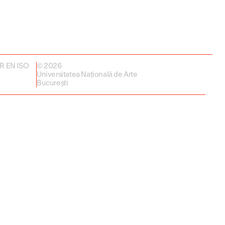
 SR EN ISO
© 2026
Universitatea Națională de Arte
București