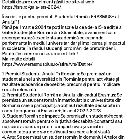
Detalii despre eveniment găsiți pe site-ul web
https://lsrs.ro/gala-lsrs-2024/.
Înscrie-te pentru premiul „Studentul Român ERASMUS+ al
Anului” !
Până pe 1 martie 2024 te poți înscrie la cea de-a 15-a ediție a
Galei Studenților Români din Străinătate, eveniment care
recompensează excelența academică ce cuprinde
performanța în mediul universitar, dar și implicarea și impactul
în societate, în rândul studenților români de pretutindeni.
Pentru înscriere accesează acest link !
Mai multe detalii:
https://www.erasmusplus.ro/stire/vrs/IDstire/
1. Premiul Studentul Anului în România: Se premiază un
student al unei universități din România pentru activitate și
rezultate academice deosebite, precum și pentru implicare
socială relevantă.
2. Premiul Studentul Român al Anului din cadrul Erasmus: Se
premiază un student român înmatriculat la o universitate din
România care a participat și a obținut rezultate deosebite în
cadrul programului Erasmus+, în anul 2022-2023.
3. Student Român de Impact: Se premiază un student/recent
absolvent român pentru o inițiativă deosebită (constantă sau
nu), care a adus un puternic impact civic și social în
comunitatea unde s-a desfășurat sau care a fost vizată.
4. Arte: Se premiază un student român în domeniul Artelor din