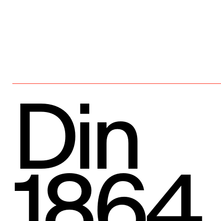
Din
1864