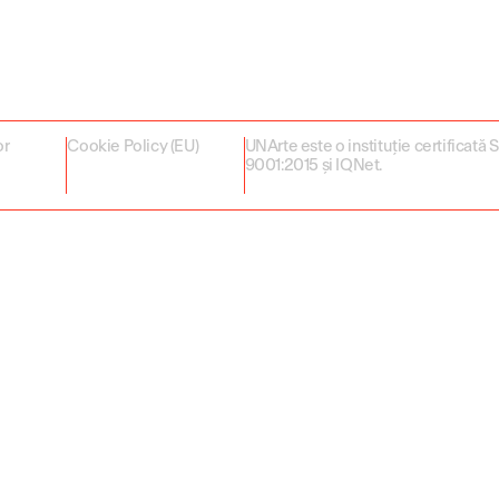
or
Cookie Policy (EU)
UNArte este o instituție certificată
9001:2015 și IQNet.