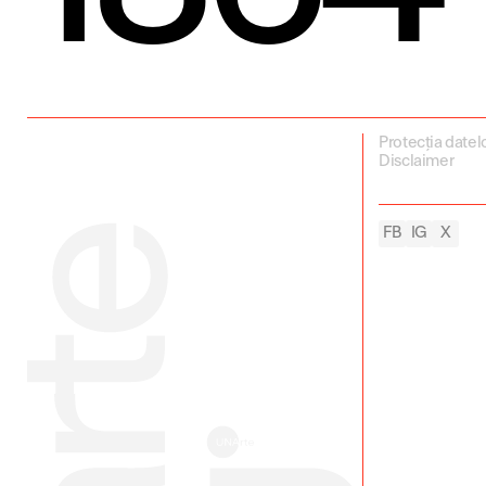
Protecția datel
Disclaimer
FB
IG
X