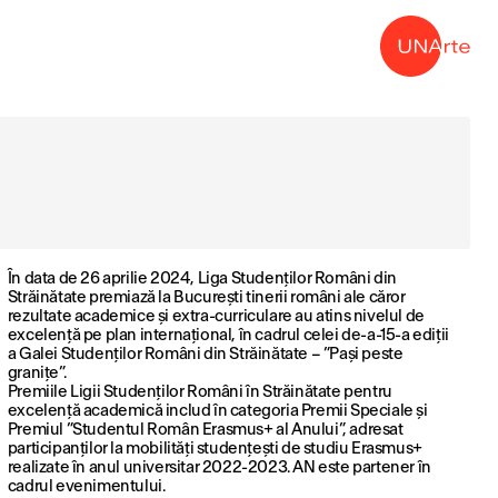
→
În data de 26 aprilie 2024, Liga Studenților Români din
Străinătate premiază la București tinerii români ale căror
rezultate academice și extra-curriculare au atins nivelul de
excelență pe plan internațional, în cadrul celei de-a-15-a ediții
a Galei Studenților Români din Străinătate – ”Pași peste
granițe”.
Premiile Ligii Studenților Români în Străinătate pentru
excelență academică includ în categoria Premii Speciale și
Premiul ”Studentul Român Erasmus+ al Anului”, adresat
participanților la mobilități studențești de studiu Erasmus+
realizate în anul universitar 2022-2023. AN este partener în
cadrul evenimentului.