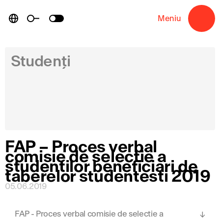
Skip
to
Meniu
→
content
Studenți
FAP – Proces verbal
comisie de selectie a
studentilor beneficiari de
taberelor studentesti 2019
05.06.2019
FAP - Proces verbal comisie de selectie a