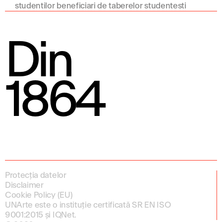
studentilor beneficiari de taberelor studentesti
2019
Din
1864
Protecția datelor
Disclaimer
Cookie Policy (EU)
UNArte este o instituție certificată SR EN ISO
9001:2015 și IQNet.