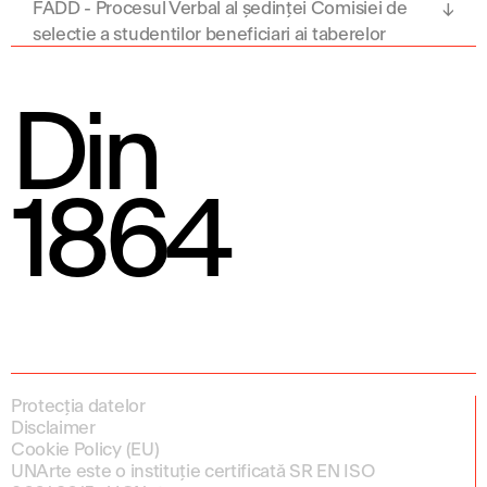
FADD - Procesul Verbal al ședinței Comisiei de
selecție a studenților beneficiari ai taberelor
studențești vară 2024
Din
1864
Protecția datelor
Disclaimer
Cookie Policy (EU)
UNArte este o instituție certificată SR EN ISO