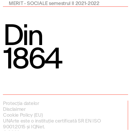
MERIT - SOCIALE semestrul II 2021-2022
Din
1864
Protecția datelor
Disclaimer
Cookie Policy (EU)
UNArte este o instituție certificată SR EN ISO
9001:2015 și IQNet.