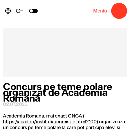
Skip
to
Meniu
→
content
Concurs pe teme polare
organizat de Academia
Română
02.07.2023
Academia Romana, mai exact CNCA (
https://acad.ro/institutia/comisiile.html?100
) organizeaza
un concurs pe teme polare la care pot participa elevi si