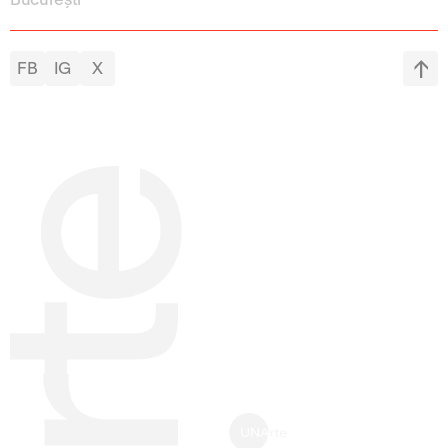
FB
IG
X