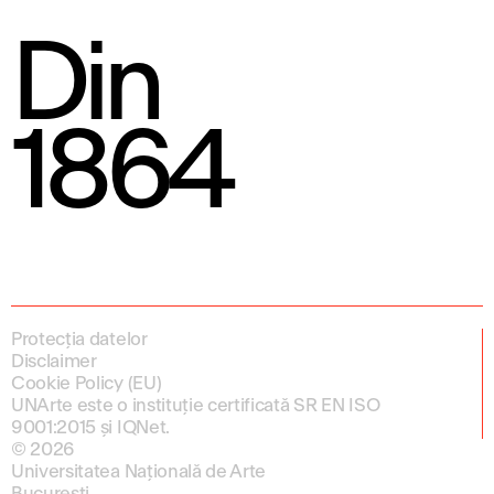
Din
1864
Protecția datelor
Disclaimer
Cookie Policy (EU)
UNArte este o instituție certificată SR EN ISO
9001:2015 și IQNet.
© 2026
Universitatea Națională de Arte
București