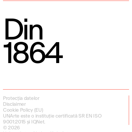
Din
1864
Protecția datelor
Disclaimer
Cookie Policy (EU)
UNArte este o instituție certificată SR EN ISO
9001:2015 și IQNet.
© 2026