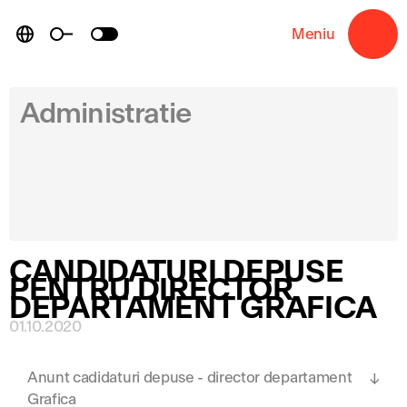
Skip
to
Meniu
→
content
Administratie
CANDIDATURI DEPUSE
PENTRU DIRECTOR
DEPARTAMENT GRAFICA
01.10.2020
Anunt cadidaturi depuse - director departament
Grafica