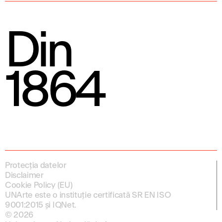
Din
1864
Protecția datelor
Disclaimer
Cookie Policy (EU)
UNArte este o instituție certificată SR EN ISO
9001:2015 și IQNet.
© 2026