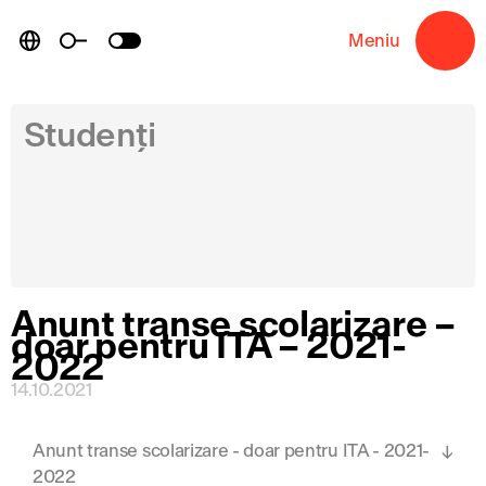
Skip
to
Meniu
→
content
Studenți
Anunt transe scolarizare –
doar pentru ITA – 2021-
2022
14.10.2021
Anunt transe scolarizare - doar pentru ITA - 2021-
2022